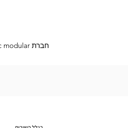
חברת home tec modular מפתחת ומשווקת פרופיל מינימל המדמה בלגי ברזל
בגלל השירות